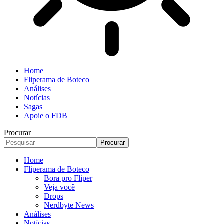
Home
Fliperama de Boteco
Análises
Notícias
Sagas
Apoie o FDB
Procurar
Home
Fliperama de Boteco
Bora pro Fliper
Veja você
Drops
Nerdbyte News
Análises
Notícias