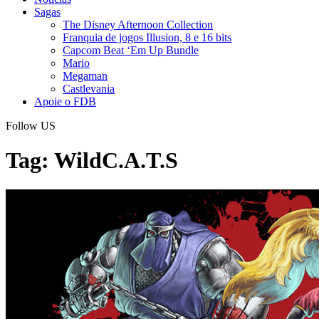
Sagas
The Disney Afternoon Collection
Franquia de jogos Illusion, 8 e 16 bits
Capcom Beat ‘Em Up Bundle
Mario
Megaman
Castlevania
Apoie o FDB
Follow US
Tag:
WildC.A.T.S