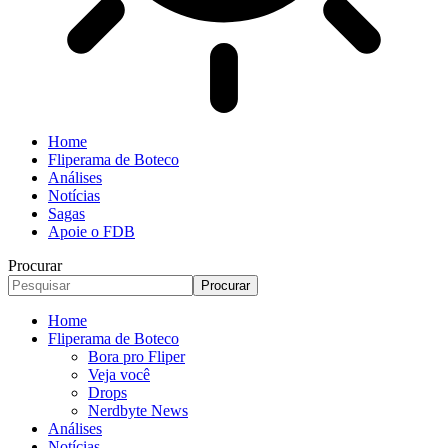
Home
Fliperama de Boteco
Análises
Notícias
Sagas
Apoie o FDB
Procurar
Home
Fliperama de Boteco
Bora pro Fliper
Veja você
Drops
Nerdbyte News
Análises
Notícias