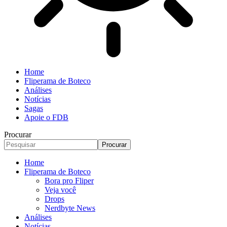
Home
Fliperama de Boteco
Análises
Notícias
Sagas
Apoie o FDB
Procurar
Home
Fliperama de Boteco
Bora pro Fliper
Veja você
Drops
Nerdbyte News
Análises
Notícias