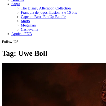
Sagas
The Disney Afternoon Collection
Franquia de jogos Illusion, 8 e 16 bits
Capcom Beat ‘Em Up Bundle
Mario
Megaman
Castlevania
Apoie o FDB
Follow US
Tag:
Uwe Boll