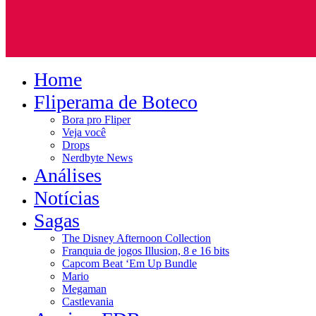
Home
Fliperama de Boteco
Bora pro Fliper
Veja você
Drops
Nerdbyte News
Análises
Notícias
Sagas
The Disney Afternoon Collection
Franquia de jogos Illusion, 8 e 16 bits
Capcom Beat ‘Em Up Bundle
Mario
Megaman
Castlevania