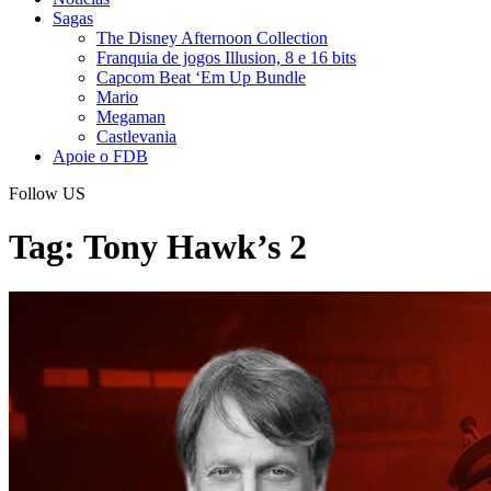
Sagas
The Disney Afternoon Collection
Franquia de jogos Illusion, 8 e 16 bits
Capcom Beat ‘Em Up Bundle
Mario
Megaman
Castlevania
Apoie o FDB
Follow US
Tag:
Tony Hawk’s 2