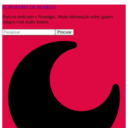
FLIPERAMA DE BOTECO
Podcast dedicado a Nostalgia. Muita informação sobre games
antigos com muito humor.