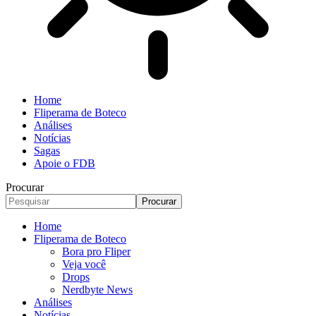
Home
Fliperama de Boteco
Análises
Notícias
Sagas
Apoie o FDB
Procurar
Home
Fliperama de Boteco
Bora pro Fliper
Veja você
Drops
Nerdbyte News
Análises
Notícias