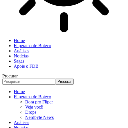
Home
Fliperama de Boteco
Análises
Notícias
Sagas
Apoie o FDB
Procurar
Home
Fliperama de Boteco
Bora pro Fliper
Veja você
Drops
Nerdbyte News
Análises
Notícias