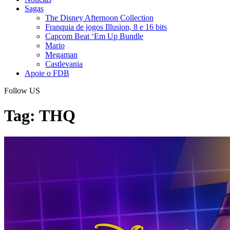
Sagas
The Disney Afternoon Collection
Franquia de jogos Illusion, 8 e 16 bits
Capcom Beat ‘Em Up Bundle
Mario
Megaman
Castlevania
Apoie o FDB
Follow US
Tag:
THQ