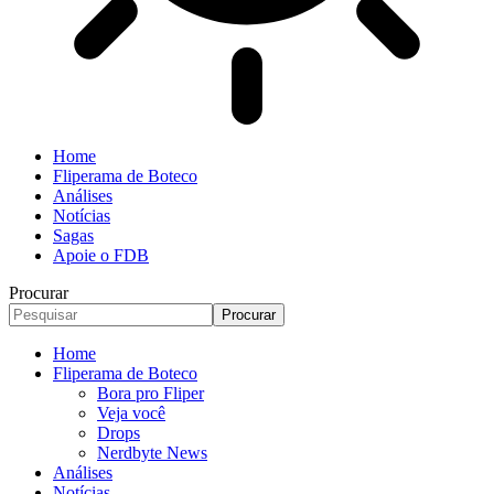
Home
Fliperama de Boteco
Análises
Notícias
Sagas
Apoie o FDB
Procurar
Home
Fliperama de Boteco
Bora pro Fliper
Veja você
Drops
Nerdbyte News
Análises
Notícias