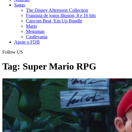
Sagas
The Disney Afternoon Collection
Franquia de jogos Illusion, 8 e 16 bits
Capcom Beat ‘Em Up Bundle
Mario
Megaman
Castlevania
Apoie o FDB
Follow US
Tag:
Super Mario RPG