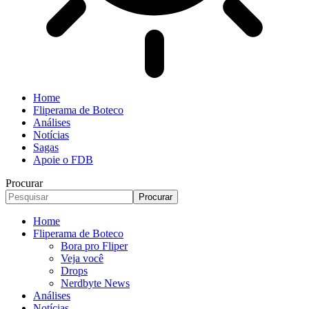
Home
Fliperama de Boteco
Análises
Notícias
Sagas
Apoie o FDB
Procurar
Home
Fliperama de Boteco
Bora pro Fliper
Veja você
Drops
Nerdbyte News
Análises
Notícias