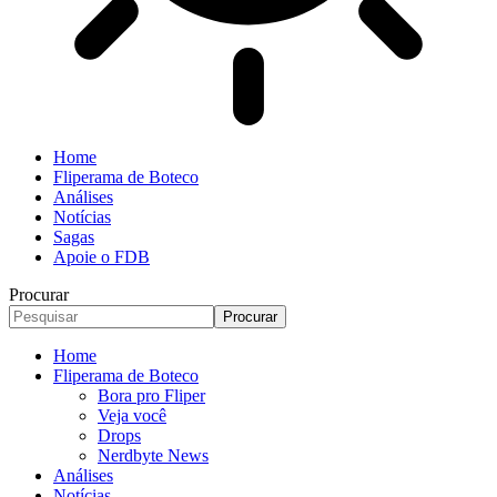
Home
Fliperama de Boteco
Análises
Notícias
Sagas
Apoie o FDB
Procurar
Home
Fliperama de Boteco
Bora pro Fliper
Veja você
Drops
Nerdbyte News
Análises
Notícias