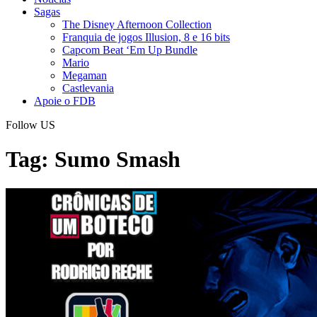
Sagas
The Disney Afternoon Collection
Franquia de jogos Illusion, 8 e 16 bits
Capcom Beat ‘Em Up Bundle
Mario
Megaman
Castlevania
Apoie o FDB
Follow US
Tag:
Sumo Smash