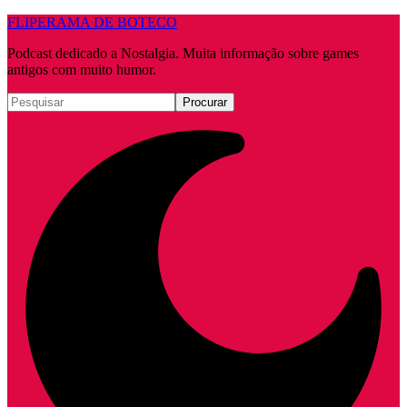
FLIPERAMA DE BOTECO
Podcast dedicado a Nostalgia. Muita informação sobre games
antigos com muito humor.