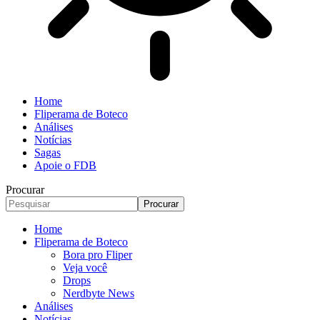
Home
Fliperama de Boteco
Análises
Notícias
Sagas
Apoie o FDB
Procurar
Home
Fliperama de Boteco
Bora pro Fliper
Veja você
Drops
Nerdbyte News
Análises
Notícias