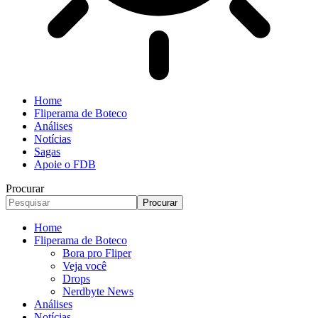
Home
Fliperama de Boteco
Análises
Notícias
Sagas
Apoie o FDB
Procurar
Home
Fliperama de Boteco
Bora pro Fliper
Veja você
Drops
Nerdbyte News
Análises
Notícias