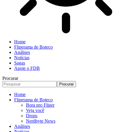
Home
Fliperama de Boteco
Análises
Notícias
Sagas
Apoie o FDB
Procurar
Home
Fliperama de Boteco
Bora pro Fliper
Veja você
Drops
Nerdbyte News
Análises
Notícias