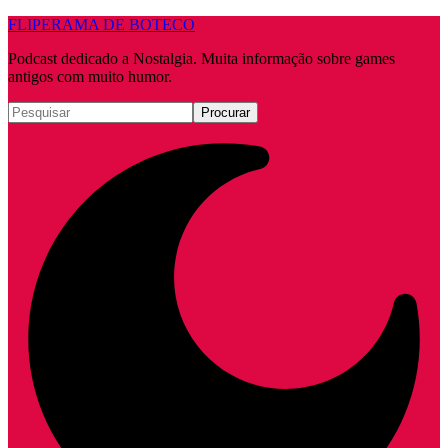
FLIPERAMA DE BOTECO
Podcast dedicado a Nostalgia. Muita informação sobre games
antigos com muito humor.