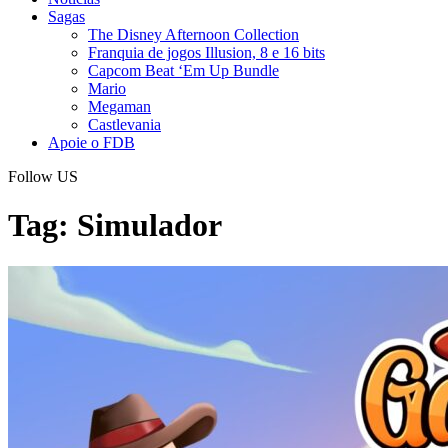
Sagas
The Disney Afternoon Collection
Franquia de jogos Illusion, 8 e 16 bits
Capcom Beat ‘Em Up Bundle
Mario
Megaman
Castlevania
Apoie o FDB
Follow US
Tag:
Simulador