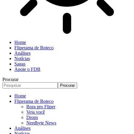
Home
Fliperama de Boteco
Análises
Notícias
Sagas
Apoie o FDB
Procurar
Home
Fliperama de Boteco
Bora pro Fliper
Veja você
Drops
Nerdbyte News
Análises
Notícias