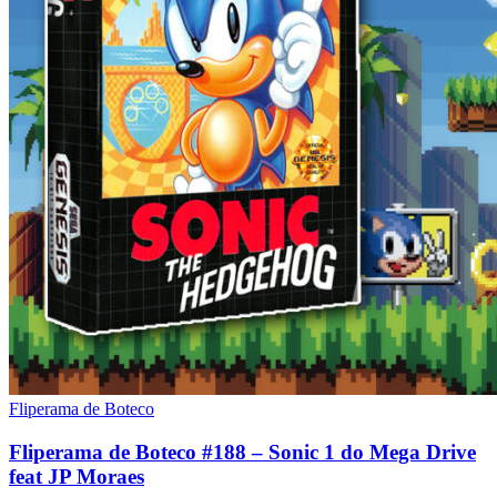
Fliperama de Boteco
Fliperama de Boteco #188 – Sonic 1 do Mega Drive
feat JP Moraes