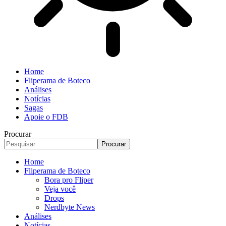
Home
Fliperama de Boteco
Análises
Notícias
Sagas
Apoie o FDB
Procurar
Home
Fliperama de Boteco
Bora pro Fliper
Veja você
Drops
Nerdbyte News
Análises
Notícias