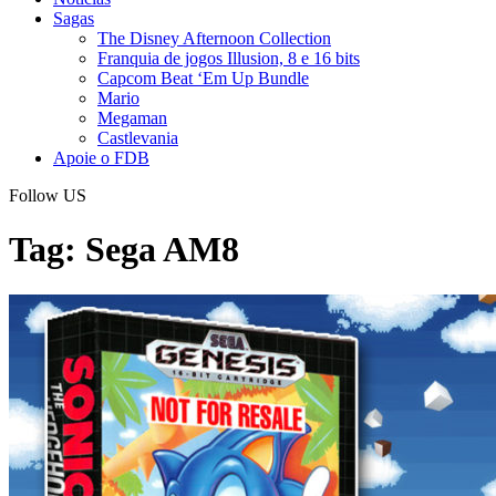
Sagas
The Disney Afternoon Collection
Franquia de jogos Illusion, 8 e 16 bits
Capcom Beat ‘Em Up Bundle
Mario
Megaman
Castlevania
Apoie o FDB
Follow US
Tag:
Sega AM8