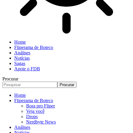
Home
Fliperama de Boteco
Análises
Notícias
Sagas
Apoie o FDB
Procurar
Home
Fliperama de Boteco
Bora pro Fliper
Veja você
Drops
Nerdbyte News
Análises
Notícias