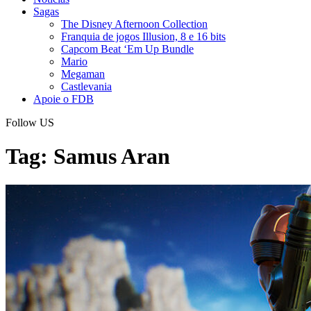
Sagas
The Disney Afternoon Collection
Franquia de jogos Illusion, 8 e 16 bits
Capcom Beat ‘Em Up Bundle
Mario
Megaman
Castlevania
Apoie o FDB
Follow US
Tag:
Samus Aran