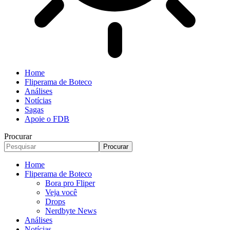
Home
Fliperama de Boteco
Análises
Notícias
Sagas
Apoie o FDB
Procurar
Home
Fliperama de Boteco
Bora pro Fliper
Veja você
Drops
Nerdbyte News
Análises
Notícias