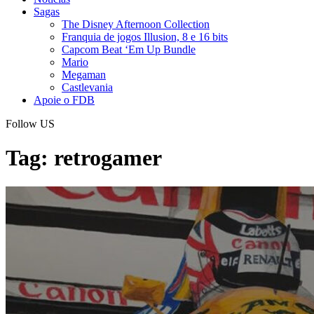
Sagas
The Disney Afternoon Collection
Franquia de jogos Illusion, 8 e 16 bits
Capcom Beat ‘Em Up Bundle
Mario
Megaman
Castlevania
Apoie o FDB
Follow US
Tag:
retrogamer