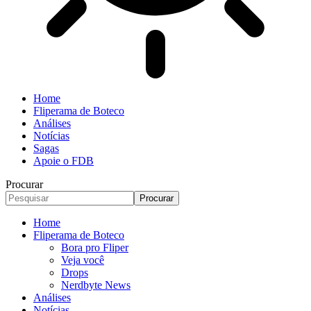
Home
Fliperama de Boteco
Análises
Notícias
Sagas
Apoie o FDB
Procurar
Home
Fliperama de Boteco
Bora pro Fliper
Veja você
Drops
Nerdbyte News
Análises
Notícias