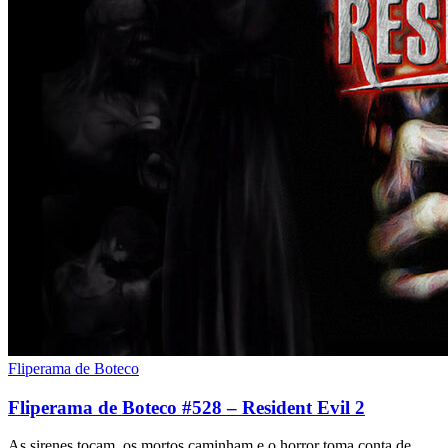
Fliperama de Boteco
Fliperama de Boteco #528 – Resident Evil 2
As sirenes tocam, os mortos caminham e o horror toma conta de…