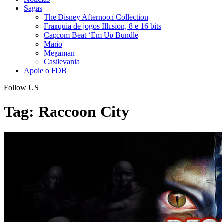
Sagas
The Disney Afternoon Collection
Franquia de jogos Illusion, 8 e 16 bits
Capcom Beat ‘Em Up Bundle
Mario
Megaman
Castlevania
Apoie o FDB
Follow US
Tag:
Raccoon City