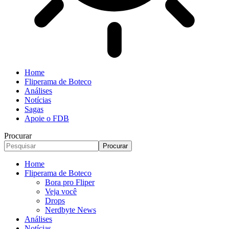
Home
Fliperama de Boteco
Análises
Notícias
Sagas
Apoie o FDB
Procurar
Home
Fliperama de Boteco
Bora pro Fliper
Veja você
Drops
Nerdbyte News
Análises
Notícias