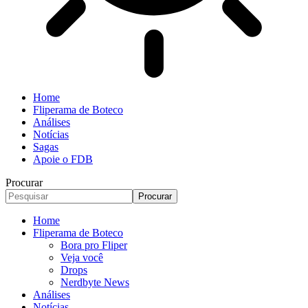
Home
Fliperama de Boteco
Análises
Notícias
Sagas
Apoie o FDB
Procurar
Home
Fliperama de Boteco
Bora pro Fliper
Veja você
Drops
Nerdbyte News
Análises
Notícias