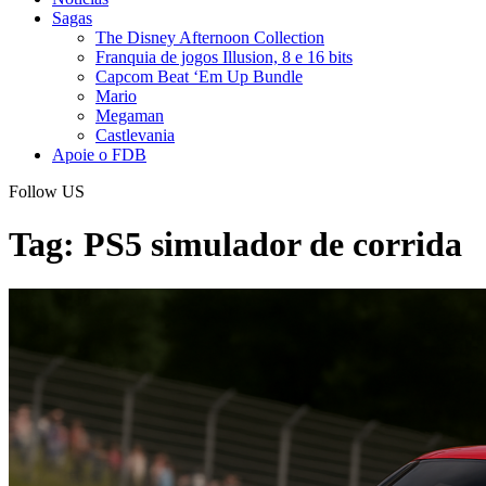
Sagas
The Disney Afternoon Collection
Franquia de jogos Illusion, 8 e 16 bits
Capcom Beat ‘Em Up Bundle
Mario
Megaman
Castlevania
Apoie o FDB
Follow US
Tag:
PS5 simulador de corrida