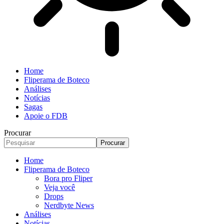
Home
Fliperama de Boteco
Análises
Notícias
Sagas
Apoie o FDB
Procurar
Home
Fliperama de Boteco
Bora pro Fliper
Veja você
Drops
Nerdbyte News
Análises
Notícias