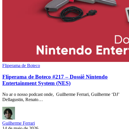
Fliperama de Boteco
Fliperama de Boteco #217 – Dossiê Nintendo
Entertainment System (NES)
No ar o nosso podcast onde, Guilherme Ferrari, Guilherme ‘DJ’
Dellagustin, Renato…
Guilherme Ferrari
14 de maio de 2026