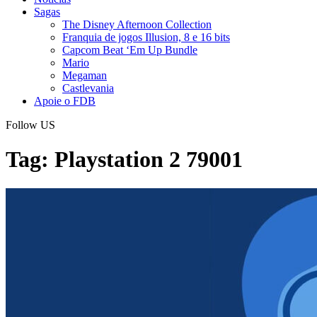
Sagas
The Disney Afternoon Collection
Franquia de jogos Illusion, 8 e 16 bits
Capcom Beat ‘Em Up Bundle
Mario
Megaman
Castlevania
Apoie o FDB
Follow US
Tag:
Playstation 2 79001