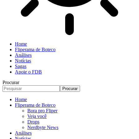
Home
Fliperama de Boteco
Análises
Notícias
Sagas
Apoie o FDB
Procurar
Home
Fliperama de Boteco
Bora pro Fliper
Veja você
Drops
Nerdbyte News
Análises
Notícias