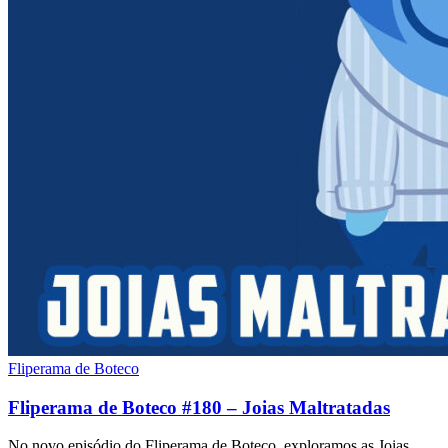
Fliperama de Boteco
Fliperama de Boteco #180 – Joias Maltratadas
No novo episódio do Fliperama de Boteco, exploramos as Joias