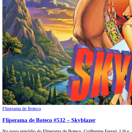
Fliperama de Boteco
Fliperama de Boteco #532 – Skyblazer
No novo episódio do Fliperama de Boteco, Guilherme Ferrari, Lili e