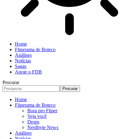
Home
Fliperama de Boteco
Análises
Notícias
Sagas
Apoie o FDB
Procurar
Home
Fliperama de Boteco
Bora pro Fliper
Veja você
Drops
Nerdbyte News
Análises
Notícias