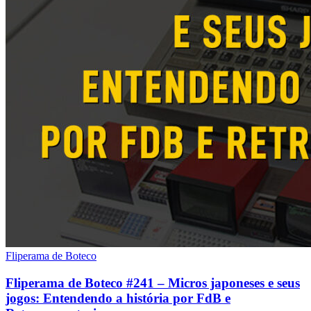
Fliperama de Boteco
Fliperama de Boteco #241 – Micros japoneses e seus
jogos: Entendendo a história por FdB e