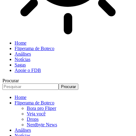
Home
Fliperama de Boteco
Análises
Notícias
Sagas
Apoie o FDB
Procurar
Home
Fliperama de Boteco
Bora pro Fliper
Veja você
Drops
Nerdbyte News
Análises
Notícias