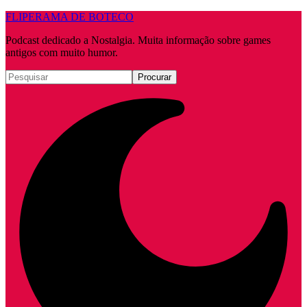
FLIPERAMA DE BOTECO
Podcast dedicado a Nostalgia. Muita informação sobre games
antigos com muito humor.