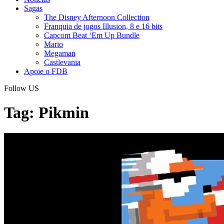
Sagas
The Disney Afternoon Collection
Franquia de jogos Illusion, 8 e 16 bits
Capcom Beat ‘Em Up Bundle
Mario
Megaman
Castlevania
Apoie o FDB
Follow US
Tag:
Pikmin