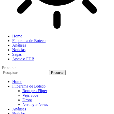
Home
Fliperama de Boteco
Análises
Notícias
Sagas
Apoie o FDB
Procurar
Home
Fliperama de Boteco
Bora pro Fliper
Veja você
Drops
Nerdbyte News
Análises
Notícias