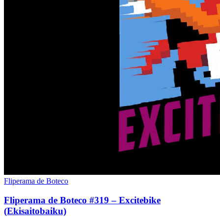
Fliperama de Boteco
Fliperama de Boteco #319 – Excitebike
(Ekisaitobaiku)