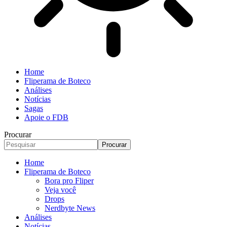
Home
Fliperama de Boteco
Análises
Notícias
Sagas
Apoie o FDB
Procurar
Home
Fliperama de Boteco
Bora pro Fliper
Veja você
Drops
Nerdbyte News
Análises
Notícias