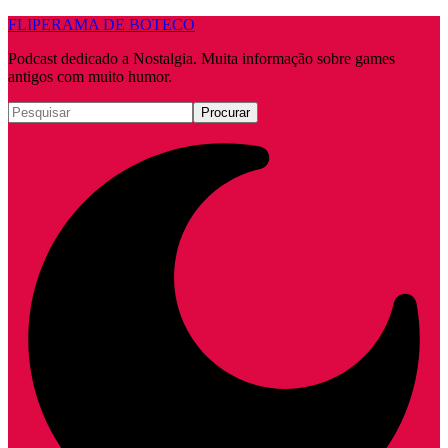
FLIPERAMA DE BOTECO
Podcast dedicado a Nostalgia. Muita informação sobre games
antigos com muito humor.