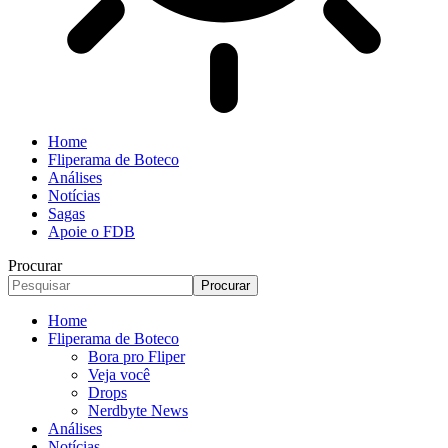
Home
Fliperama de Boteco
Análises
Notícias
Sagas
Apoie o FDB
Procurar
Home
Fliperama de Boteco
Bora pro Fliper
Veja você
Drops
Nerdbyte News
Análises
Notícias