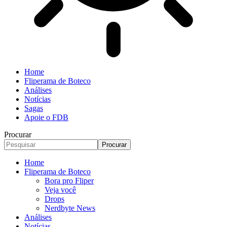
Home
Fliperama de Boteco
Análises
Notícias
Sagas
Apoie o FDB
Procurar
Home
Fliperama de Boteco
Bora pro Fliper
Veja você
Drops
Nerdbyte News
Análises
Notícias