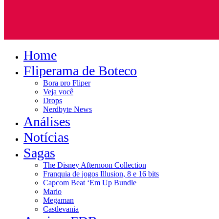
Home
Fliperama de Boteco
Bora pro Fliper
Veja você
Drops
Nerdbyte News
Análises
Notícias
Sagas
The Disney Afternoon Collection
Franquia de jogos Illusion, 8 e 16 bits
Capcom Beat ‘Em Up Bundle
Mario
Megaman
Castlevania