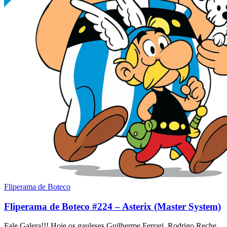
Fliperama de Boteco
Fliperama de Boteco #224 – Asterix (Master System)
Fale Galera!!! Hoje os gauleses Guilherme Ferrari, Rodrigo Reche,