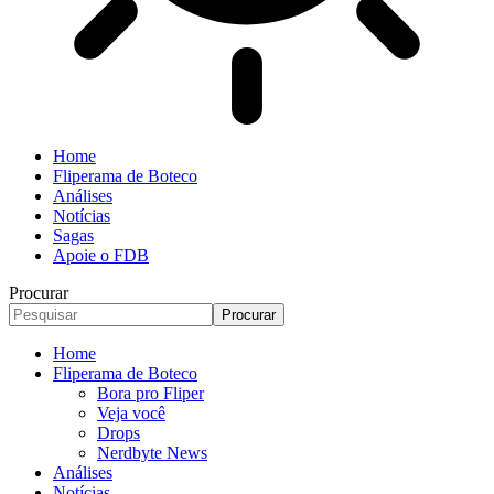
Home
Fliperama de Boteco
Análises
Notícias
Sagas
Apoie o FDB
Procurar
Home
Fliperama de Boteco
Bora pro Fliper
Veja você
Drops
Nerdbyte News
Análises
Notícias