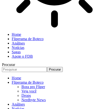
Home
Fliperama de Boteco
Análises
Notícias
Sagas
Apoie o FDB
Procurar
Home
Fliperama de Boteco
Bora pro Fliper
Veja você
Drops
Nerdbyte News
Análises
Notícias