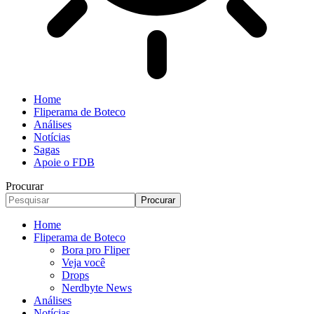
Home
Fliperama de Boteco
Análises
Notícias
Sagas
Apoie o FDB
Procurar
Home
Fliperama de Boteco
Bora pro Fliper
Veja você
Drops
Nerdbyte News
Análises
Notícias