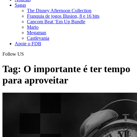
Sagas
The Disney Afternoon Collection
Franquia de jogos Illusion, 8 e 16 bits
Capcom Beat ‘Em Up Bundle
Mario
Megaman
Castlevania
Apoie o FDB
Follow US
Tag:
O importante é ter tempo
para aproveitar