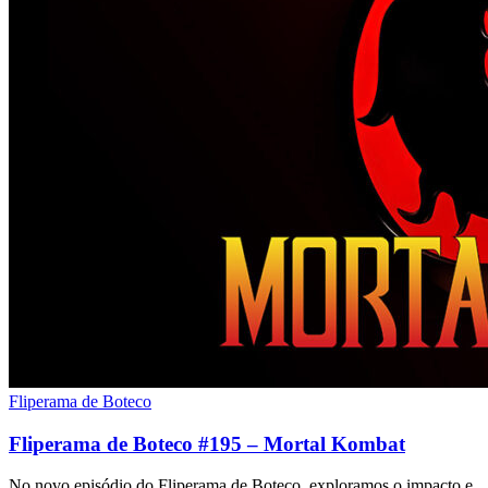
Fliperama de Boteco
Fliperama de Boteco #195 – Mortal Kombat
No novo episódio do Fliperama de Boteco, exploramos o impacto e