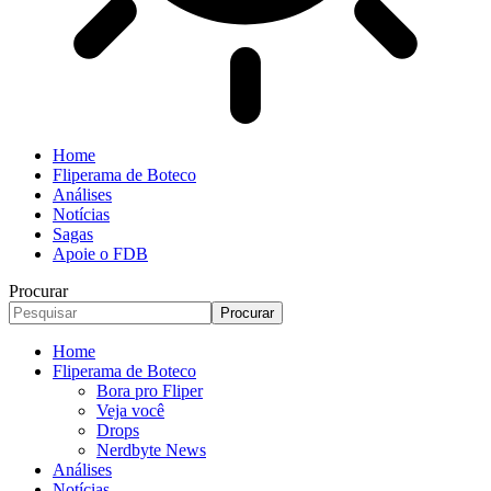
Home
Fliperama de Boteco
Análises
Notícias
Sagas
Apoie o FDB
Procurar
Home
Fliperama de Boteco
Bora pro Fliper
Veja você
Drops
Nerdbyte News
Análises
Notícias