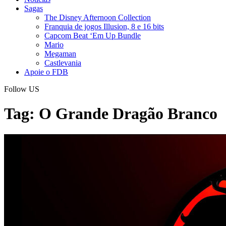
Sagas
The Disney Afternoon Collection
Franquia de jogos Illusion, 8 e 16 bits
Capcom Beat ‘Em Up Bundle
Mario
Megaman
Castlevania
Apoie o FDB
Follow US
Tag:
O Grande Dragão Branco