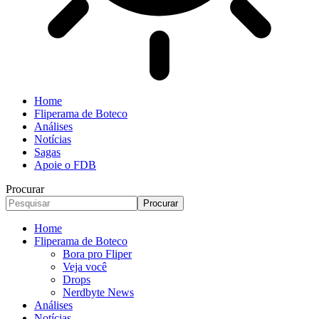
Home
Fliperama de Boteco
Análises
Notícias
Sagas
Apoie o FDB
Procurar
Home
Fliperama de Boteco
Bora pro Fliper
Veja você
Drops
Nerdbyte News
Análises
Notícias