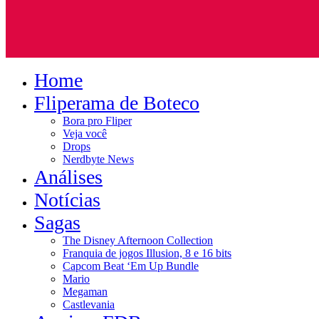
Home
Fliperama de Boteco
Bora pro Fliper
Veja você
Drops
Nerdbyte News
Análises
Notícias
Sagas
The Disney Afternoon Collection
Franquia de jogos Illusion, 8 e 16 bits
Capcom Beat ‘Em Up Bundle
Mario
Megaman
Castlevania