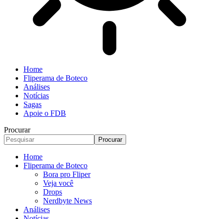
Home
Fliperama de Boteco
Análises
Notícias
Sagas
Apoie o FDB
Procurar
Home
Fliperama de Boteco
Bora pro Fliper
Veja você
Drops
Nerdbyte News
Análises
Notícias