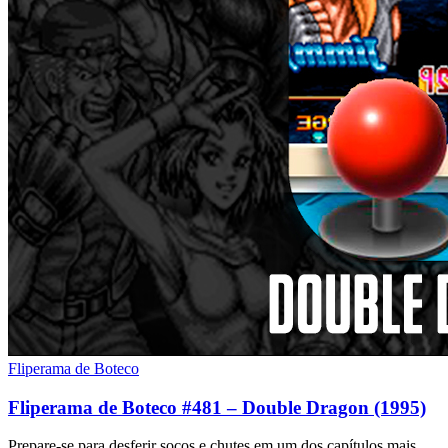
Fliperama de Boteco
Fliperama de Boteco #481 – Double Dragon (1995)
Prepare-se para desferir socos e chutes em um dos capítulos mais