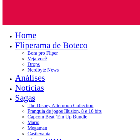
Home
Fliperama de Boteco
Bora pro Fliper
Veja você
Drops
Nerdbyte News
Análises
Notícias
Sagas
The Disney Afternoon Collection
Franquia de jogos Illusion, 8 e 16 bits
Capcom Beat ‘Em Up Bundle
Mario
Megaman
Castlevania