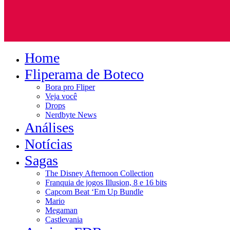
Home
Fliperama de Boteco
Bora pro Fliper
Veja você
Drops
Nerdbyte News
Análises
Notícias
Sagas
The Disney Afternoon Collection
Franquia de jogos Illusion, 8 e 16 bits
Capcom Beat ‘Em Up Bundle
Mario
Megaman
Castlevania