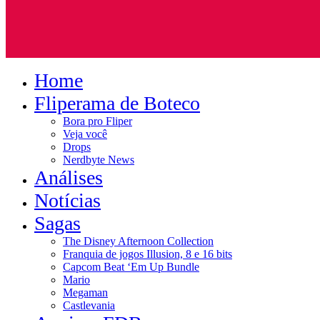
Home
Fliperama de Boteco
Bora pro Fliper
Veja você
Drops
Nerdbyte News
Análises
Notícias
Sagas
The Disney Afternoon Collection
Franquia de jogos Illusion, 8 e 16 bits
Capcom Beat ‘Em Up Bundle
Mario
Megaman
Castlevania