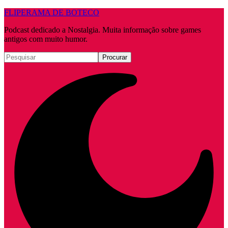
FLIPERAMA DE BOTECO
Podcast dedicado a Nostalgia. Muita informação sobre games
antigos com muito humor.