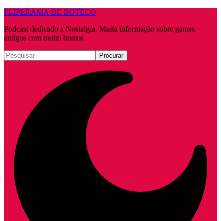
FLIPERAMA DE BOTECO
Podcast dedicado a Nostalgia. Muita informação sobre games
antigos com muito humor.