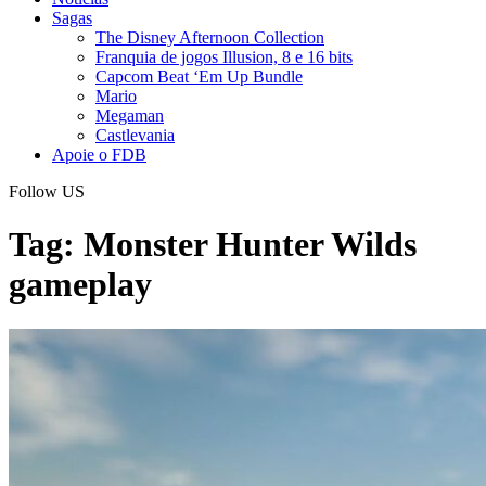
Sagas
The Disney Afternoon Collection
Franquia de jogos Illusion, 8 e 16 bits
Capcom Beat ‘Em Up Bundle
Mario
Megaman
Castlevania
Apoie o FDB
Follow US
Tag:
Monster Hunter Wilds
gameplay