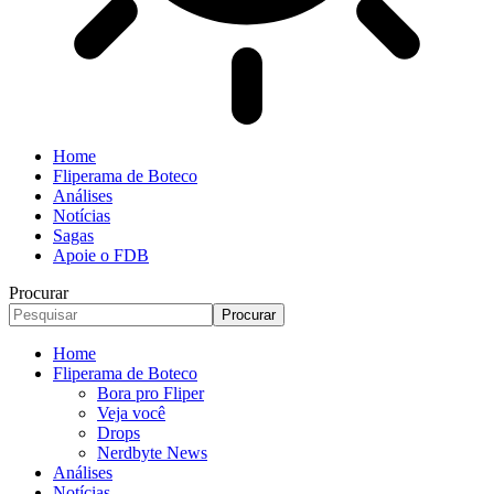
Home
Fliperama de Boteco
Análises
Notícias
Sagas
Apoie o FDB
Procurar
Home
Fliperama de Boteco
Bora pro Fliper
Veja você
Drops
Nerdbyte News
Análises
Notícias