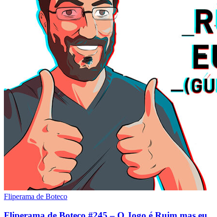
Fliperama de Boteco
Fliperama de Boteco #245 – O Jogo é Ruim mas eu