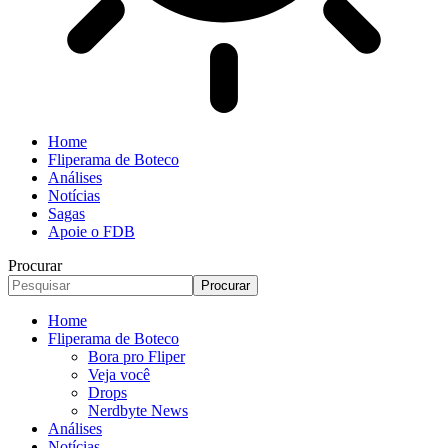
Home
Fliperama de Boteco
Análises
Notícias
Sagas
Apoie o FDB
Procurar
Home
Fliperama de Boteco
Bora pro Fliper
Veja você
Drops
Nerdbyte News
Análises
Notícias