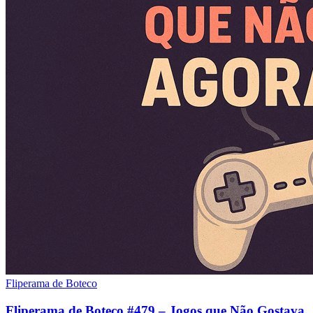
Fliperama de Boteco
Fliperama de Boteco #479 – Jogos que Não Gostava