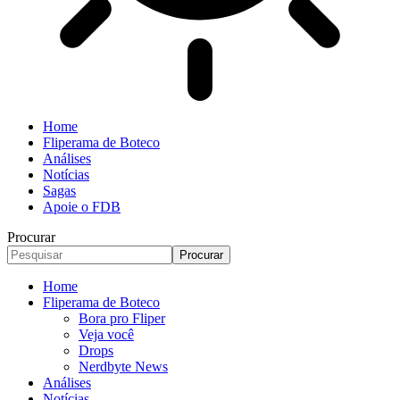
Home
Fliperama de Boteco
Análises
Notícias
Sagas
Apoie o FDB
Procurar
Home
Fliperama de Boteco
Bora pro Fliper
Veja você
Drops
Nerdbyte News
Análises
Notícias