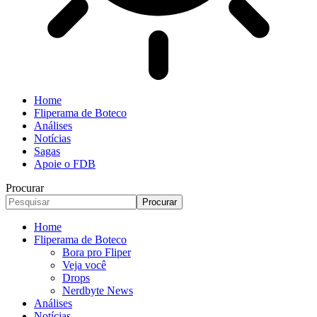
Home
Fliperama de Boteco
Análises
Notícias
Sagas
Apoie o FDB
Procurar
Home
Fliperama de Boteco
Bora pro Fliper
Veja você
Drops
Nerdbyte News
Análises
Notícias