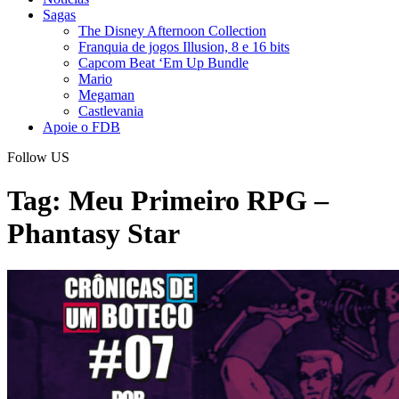
Sagas
The Disney Afternoon Collection
Franquia de jogos Illusion, 8 e 16 bits
Capcom Beat ‘Em Up Bundle
Mario
Megaman
Castlevania
Apoie o FDB
Follow US
Tag:
Meu Primeiro RPG –
Phantasy Star