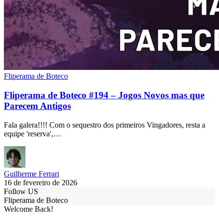
Fliperama de Boteco
Fliperama de Boteco #194 – Jogos Novos mas que
Parecem Antigos
Fala galera!!!! Com o sequestro dos primeiros Vingadores, resta a
equipe 'reserva',…
Guilherme Ferrari
16 de fevereiro de 2026
Follow US
Fliperama de Boteco
Welcome Back!