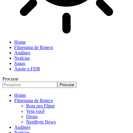
Home
Fliperama de Boteco
Análises
Notícias
Sagas
Apoie o FDB
Procurar
Home
Fliperama de Boteco
Bora pro Fliper
Veja você
Drops
Nerdbyte News
Análises
Notícias