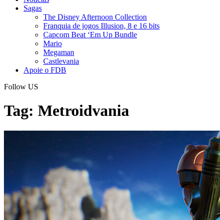
Sagas
The Disney Afternoon Collection
Franquia de jogos Illusion, 8 e 16 bits
Capcom Beat ‘Em Up Bundle
Mario
Megaman
Castlevania
Apoie o FDB
Follow US
Tag:
Metroidvania