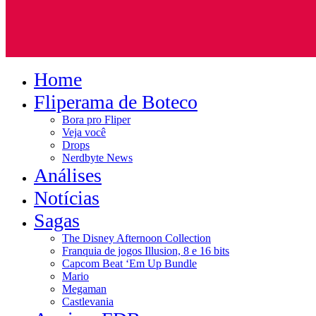
Home
Fliperama de Boteco
Bora pro Fliper
Veja você
Drops
Nerdbyte News
Análises
Notícias
Sagas
The Disney Afternoon Collection
Franquia de jogos Illusion, 8 e 16 bits
Capcom Beat ‘Em Up Bundle
Mario
Megaman
Castlevania