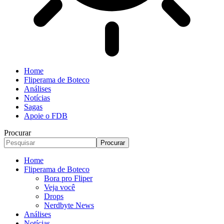
Home
Fliperama de Boteco
Análises
Notícias
Sagas
Apoie o FDB
Procurar
Home
Fliperama de Boteco
Bora pro Fliper
Veja você
Drops
Nerdbyte News
Análises
Notícias