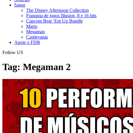
Sagas
The Disney Afternoon Collection
Franquia de jogos Illusion, 8 e 16 bits
Capcom Beat ‘Em Up Bundle
Mario
Megaman
Castlevania
Apoie o FDB
Follow US
Tag:
Megaman 2