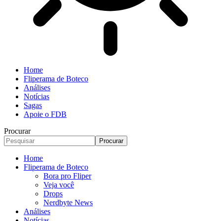
Home
Fliperama de Boteco
Análises
Notícias
Sagas
Apoie o FDB
Procurar
Home
Fliperama de Boteco
Bora pro Fliper
Veja você
Drops
Nerdbyte News
Análises
Notícias