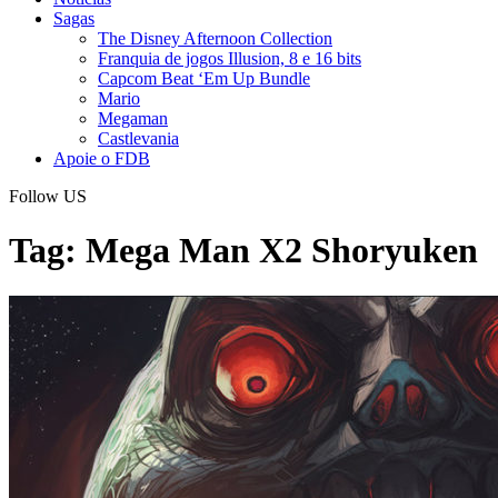
Sagas
The Disney Afternoon Collection
Franquia de jogos Illusion, 8 e 16 bits
Capcom Beat ‘Em Up Bundle
Mario
Megaman
Castlevania
Apoie o FDB
Follow US
Tag:
Mega Man X2 Shoryuken