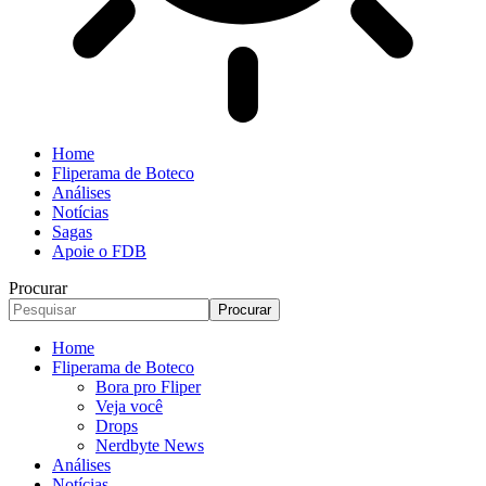
Home
Fliperama de Boteco
Análises
Notícias
Sagas
Apoie o FDB
Procurar
Home
Fliperama de Boteco
Bora pro Fliper
Veja você
Drops
Nerdbyte News
Análises
Notícias