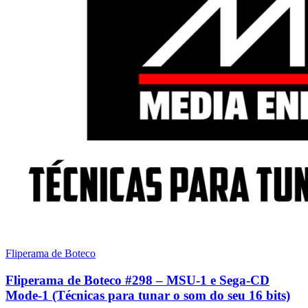
Fliperama de Boteco
Fliperama de Boteco #298 – MSU-1 e Sega-CD
Mode-1 (Técnicas para tunar o som do seu 16 bits)