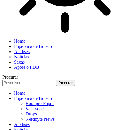
Home
Fliperama de Boteco
Análises
Notícias
Sagas
Apoie o FDB
Procurar
Home
Fliperama de Boteco
Bora pro Fliper
Veja você
Drops
Nerdbyte News
Análises
Notícias